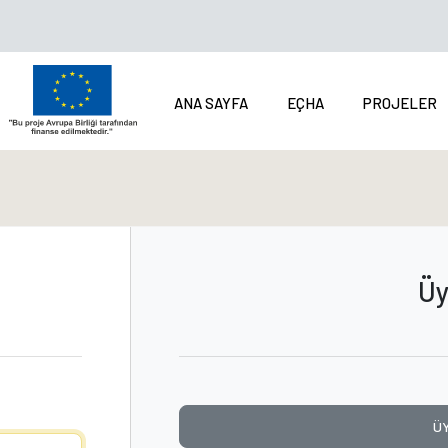
ANA SAYFA
EÇHA
PROJELER
Üy
Ü