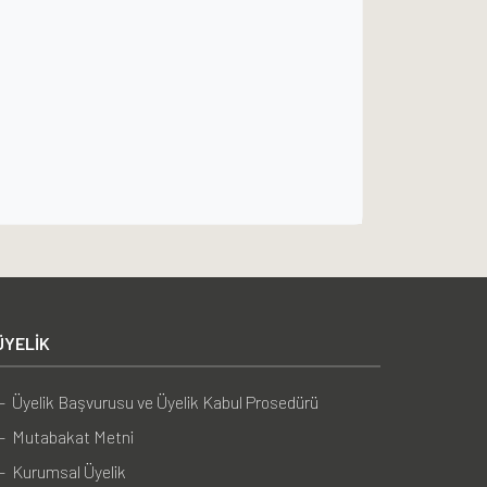
ÜYELIK
— Üyelik Başvurusu ve Üyelik Kabul Prosedürü
— Mutabakat Metni
— Kurumsal Üyelik