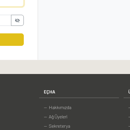
EÇHA
— Hakkımızda
— Ağ Üyeleri
— Sekreterya