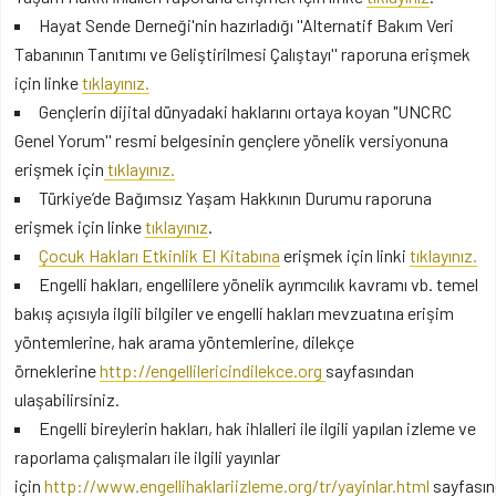
Hayat Sende Derneği'nin hazırladığı ''Alternatif Bakım Veri
Tabanının Tanıtımı ve Geliştirilmesi Çalıştayı'' raporuna erişmek
için linke
tıklayınız.
Gençlerin dijital dünyadaki haklarını ortaya koyan "UNCRC
Genel Yorum'' resmi belgesinin gençlere yönelik versiyonuna
erişmek için
tıklayınız.
Türkiye’de Bağımsız Yaşam Hakkının Durumu raporuna
erişmek için linke
tıklayınız
.
Çocuk Hakları Etkinlik El Kitabına
erişmek için linki
tıklayınız.
Engelli hakları, engellilere yönelik ayrımcılık kavramı vb. temel
bakış açısıyla ilgili bilgiler ve engelli hakları mevzuatına erişim
yöntemlerine, hak arama yöntemlerine, dilekçe
örneklerine
http://engellilericindilekce.org
sayfasından
ulaşabilirsiniz.
Engelli bireylerin hakları, hak ihlalleri ile ilgili yapılan izleme ve
raporlama çalışmaları ile ilgili yayınlar
için
http://www.engellihaklariizleme.org/tr/yayinlar.html
sayfası