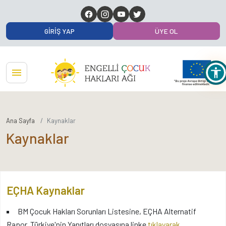
GIRIŞ YAP
ÜYE OL
Ana Sayfa
Kaynaklar
Kaynaklar
EÇHA Kaynaklar
BM Çocuk Hakları Sorunları Listesine, EÇHA Alternatif
Rapor, Türkiye'nin Yanıtları dosyasına linke
tıklayarak