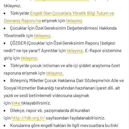
tıklayınız.
Türkiye'de
Engelli Olan Çocuklara Yönelik Bilgi Tutum ve
Davranış Raporu'na
erişmek için
tıklayınız
Çocuklar İçin Özel Gereksinim Değerlendirmesi Hakkında
Yönetmelik için
tıklayınız
.
ÇÖZGER (Çocuklar için Özel Gereksinim Raporu ) belgesi
nedir? ne işe yarar? Ayrıntılar için
tıklayınız
. E-Rapor sistemine
giriş için
tıklayınız
.
Türkiye'de çocuk istismarı ve aile içi şiddet araştırma özet
raporuna erişmek için
tıklayınız.
Birleşmiş Milletler Çocuk Haklarına Dair Sözleşme'nin Aile ve
Sosyal Hizmetler Bakanlığı tarafından hazırlanan işaret dili, alt
yazılı ve sesli betimlemeli videosuna ulaşmak
için
linke
tıklayabilirsiniz.
Dilekçe, rapor vb. yazışmalarda dil kuralları
için
http://tdk.org.tr/
sayfasından faydalanabilrisiniz.
Konularına göre engelli hakları ile ilgili mevzuatlara bu linki