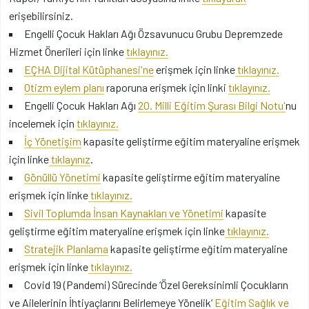
erişebilirsiniz.
Engelli Çocuk Hakları Ağı Özsavunucu Grubu Depremzede
Hizmet Önerileri için linke
tıklayınız.
EÇHA Dijital Kütüphanesi'ne
erişmek için linke
tıklayınız.
Otizm eylem planı
raporuna erişmek için linki
tıklayınız.
Engelli Çocuk Hakları Ağı
20. Milli Eğitim Şurası Bilgi Notu'
nu
incelemek için
tıklayınız.
İç Yönetişim
kapasite geliştirme eğitim materyaline erişmek
için linke
tıklayınız
.
Gönüllü Yönetimi
kapasite geliştirme eğitim materyaline
erişmek için linke
tıklayınız
.
Sivil Toplumda İnsan Kaynakları ve Yönetimi
kapasite
geliştirme eğitim materyaline erişmek için linke
t
ıklayınız
.
Stratejik Planlama
kapasite geliştirme eğitim materyaline
erişmek için linke
tıklayınız
.
Covid 19 (Pandemi) Sürecinde ‘Özel Gereksinimli Çocukların
ve Ailelerinin İhtiyaçlarını Belirlemeye Yönelik’
Eğitim Sağlık ve