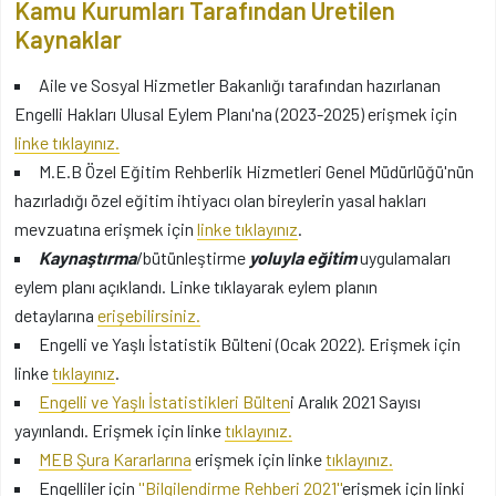
Kamu Kurumları Tarafından Üretilen
Kaynaklar
Aile ve Sosyal Hizmetler Bakanlığı tarafından hazırlanan
Engelli Hakları Ulusal Eylem Planı'na (2023-2025) erişmek için
linke tıklayınız.
M.E.B Özel Eğitim Rehberlik Hizmetleri Genel Müdürlüğü'nün
hazırladığı özel eğitim ihtiyacı olan bireylerin yasal hakları
mevzuatına erişmek için
linke tıklayınız
.
Kaynaştırma
/bütünleştirme
yoluyla eğitim
uygulamaları
eylem planı açıklandı. Linke tıklayarak eylem planın
detaylarına
erişebilirsiniz.
Engelli ve Yaşlı İstatistik Bülteni (Ocak 2022). Erişmek için
linke
tıklayınız
.
Engelli ve Yaşlı İstatistikleri Bülten
i Aralık 2021 Sayısı
yayınlandı. Erişmek için linke
tıklayınız.
MEB Şura Kararlarına
erişmek için linke
tıklayınız.
Engelliler için
''Bilgilendirme Rehberi 2021''
erişmek için linki