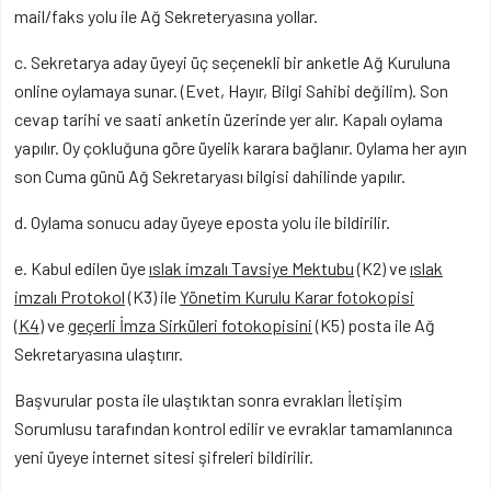
mail/faks yolu ile Ağ Sekreteryasına yollar.
c. Sekretarya aday üyeyi üç seçenekli bir anketle Ağ Kuruluna
online oylamaya sunar. (Evet, Hayır, Bilgi Sahibi değilim). Son
cevap tarihi ve saati anketin üzerinde yer alır. Kapalı oylama
yapılır. Oy çokluğuna göre üyelik karara bağlanır. Oylama her ayın
son Cuma günü Ağ Sekretaryası bilgisi dahilinde yapılır.
d. Oylama sonucu aday üyeye eposta yolu ile bildirilir.
e. Kabul edilen üye
ıslak imzalı Tavsiye Mektubu
(K2) ve
ıslak
imzalı Protokol
(K3) ile
Yönetim Kurulu Karar fotokopisi
(K4)
ve
geçerli İmza
Sirküleri fotokopisini
(K5) posta ile Ağ
Sekretaryasına ulaştırır.
Başvurular posta ile ulaştıktan sonra evrakları İletişim
Sorumlusu tarafından kontrol edilir ve evraklar tamamlanınca
yeni üyeye internet sitesi şifreleri bildirilir.