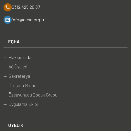
0312 425 20 87
info@echa.org.tr
EÇHA
— Hakkımızda
— Ağ Üyeleri
— Sekreterya
— Çalışma Grubu
— Özsavunucu Çocuk Grubu
— Uygulama Ekibi
ÜYELIK