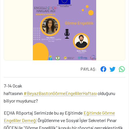
PAYLAŞ:
7-14 Ocak
haftasının
#BeyazBastonGörmeEngellilerHaftası
olduğunu
biliyor muydunuz?
EÇHA Röportaj Serimizde bu ay Eğitimde
Eğitimde Görme
Engelliler Derneği
Örgütlenme ve Sosyal İşler Sekreteri Pınar
GÖCEN ile ''Görme Engellilik'' konulu bir röportaj gerçekleştirdik.