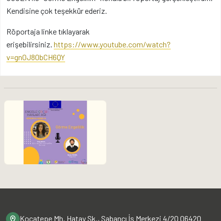
Kendisine çok teşekkür ederiz.
Röportaja linke tıklayarak
erişebilirsiniz.
https://www.youtube.com/watch?
v=gn0J80bCH6QY
Kocatepe Mh. Hatay Sk., Sabancı İş Merkezi 4/20 06420