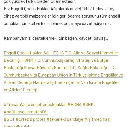
çok yüksek fark ücretleri ödemektedir.
Biz Engelli Çocuk Hakları Ağı olarak devleti tıbbi tedavi, ilaç,
cihaz ve tıbbi malzemeler için geri ödeme sorununu tüm engelli
çocuklar için acil ve kalıcı olarak çözmeye davet ediyoruz.
Kampanyamızı desteklemek için beğen, kaydet, paylaş..
Engelli Çocuk Hakları Ağı - EÇHA
T.C. Aile ve Sosyal Hizmetler
Bakanlığı
TBMM
T.C. Cumhurbaşkanlığı Strateji ve Bütçe
Başkanlığı
Sosyal Güvenlik Kurumu
T.C. Sağlık Bakanlığı
T.C.
Cumhurbaşkanlığı
European Union in Türkiye
İşitme Engelliler ve
Aileleri Derneği
Marmara İşitme Engelliler
Van Işitme Engelliler
Ve Aileleri Derneği
#1YaşamVar
#engelliçocukhakları
#EÇHA
#SGK
#sağlıkuygulamatebliği
#SUT
#ortez
#protez
#tekerleklisandalye
#işitmecihazı
#biyonikkulak