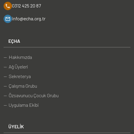
0312 425 20 87
info@echa.org.tr
EÇHA
— Hakkımızda
— Ağ Üyeleri
— Sekreterya
— Çalışma Grubu
— Özsavunucu Çocuk Grubu
— Uygulama Ekibi
ÜYELIK