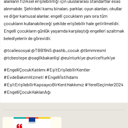
alanların fiziksel erişilebilirliği için uluslararası standartlar esas
alınmalıdır. Şehirdeki kamu binaları, parklar, oyun alanları, okullar
ve diğer kamusal alanlar, engelli çocukların yanı sıra tüm
çocukların kullanabileceği şekilde erişilebilir hale getirilmelidir.
Engelli çocukların günlük yaşamda karşılaştığı engelleri azaltmak
belediyelerin de görevidir.
@tcailesosyal @TBB1945 @ashb_cocuk @tbmmresmi
@tcbestepe @saglikbakanligi @euinturkiye @unicefturkiye
#EngelliÇocukKatılımı #EşitErişilebilirKentler
#EvdeBakımHizmeti #Engelliİstihdamı
#EşitErişilebilirKapsayıcıBirKentHakkımız #YerelSeçimler2024
#EngelliÇocukHaklarıAğı