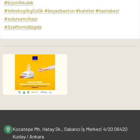
#biyonikkulak
#teleskopikgözlük
#beyazbaston
#kateter
#hastabezi
#solunumcihazı
#özelformüllügıda
Kocatepe Mh. Hatay Sk., Sabancı İş Merkezi 4/20 06420
Kızılay / Ankara