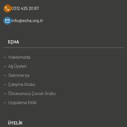
0312 425 20 87
info@echa.org.tr
EÇHA
— Hakkımızda
— Ağ Üyeleri
— Sekreterya
— Çalışma Grubu
— Özsavunucu Çocuk Grubu
— Uygulama Ekibi
ÜYELIK