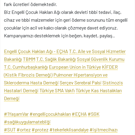
fark ücretleri ödemektedir.
Biz Engelli Çocuk Hakları Ağı olarak devleti tıbbi tedavi, ilaç,
cihaz ve tıbbi malzemeler için geri ödeme sorununu tüm engelli
çocuklar için acil ve kalıcı olarak çözmeye davet ediyoruz.
Kampanyamızı desteklemek için beğen, kaydet, paylaş..
Engelli Çocuk Hakları Ağı - EÇHA
T.C. Aile ve Sosyal Hizmetler
Bakanlığı
TBMM
T.C. Sağlık Bakanlığı
Sosyal Güvenlik Kurumu
T.C. Cumhurbaşkanlığı
European Union in Türkiye
KİFDER
(Kistik Fibrozis Derneği)
Pulmoner Hipertansiyon ve
Skleroderma Hasta Derneği
Serçev Serebral Palsi
Sistinozis
Hastalari Derneği
Türkiye SMA Vakfı
Türkiye Kas Hastalıkları
Derneği
#1YaşamVar
#engelliçocukhakları
#EÇHA
#SGK
#sağlıkuygulamatebliği
#SUT
#ortez
#protez
#tekerleklisandalye
#işitmecihazı