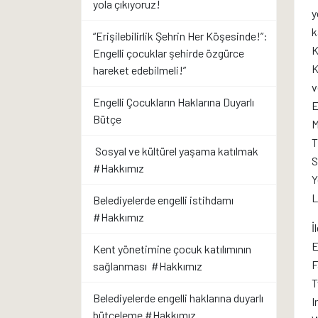
yola çıkıyoruz!
y
k
“Erişilebilirlik Şehrin Her Köşesinde!”:
K
Engelli çocuklar şehirde özgürce
K
hareket edebilmeli!”
v
Engelli Çocukların Haklarına Duyarlı
E
Bütçe
M
T
Sosyal ve kültürel yaşama katılmak
S
#Hakkımız
Y
L
Belediyelerde engelli istihdamı
#Hakkımız
İ
E
Kent yönetimine çocuk katılımının
F
sağlanması #Hakkımız
T
Belediyelerde engelli haklarına duyarlı
I
bütçeleme #Hakkımız