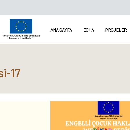
ANA SAYFA
EÇHA
PROJELER
i-17