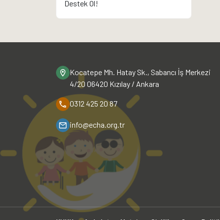
Destek Ol!
Kocatepe Mh. Hatay Sk., Sabancı İş Merkezi
4/20 06420 Kızılay / Ankara
0312 425 20 87
info@echa.org.tr