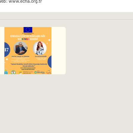
eb: www.echa.org.tr