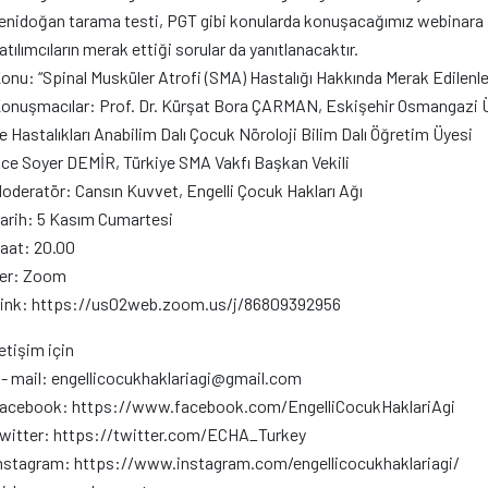
enidoğan tarama testi, PGT gibi konularda konuşacağımız webinara i
atılımcıların merak ettiği sorular da yanıtlanacaktır.
onu: “Spinal Musküler Atrofi (SMA) Hastalığı Hakkında Merak Edilenle
onuşmacılar: Prof. Dr. Kürşat Bora ÇARMAN, Eskişehir Osmangazi Ün
e Hastalıkları Anabilim Dalı Çocuk Nöroloji Bilim Dalı Öğretim Üyesi
ce Soyer DEMİR, Türkiye SMA Vakfı Başkan Vekili
oderatör: Cansın Kuvvet, Engelli Çocuk Hakları Ağı
arih: 5 Kasım Cumartesi
aat: 20.00
er: Zoom
ink: https://us02web.zoom.us/j/86809392956
letişim için
- mail: engellicocukhaklariagi@gmail.com
acebook: https://www.facebook.com/EngelliCocukHaklariAgi
witter: https://twitter.com/ECHA_Turkey
nstagram: https://www.instagram.com/engellicocukhaklariagi/